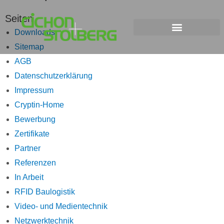
Zum
Seiten
Inhalt
Downloads
springen
Sitemap
AGB
Datenschutzerklärung
Impressum
Cryptin-Home
Bewerbung
Zertifikate
Partner
Referenzen
In Arbeit
RFID Baulogistik
Video- und Medientechnik
Netzwerktechnik