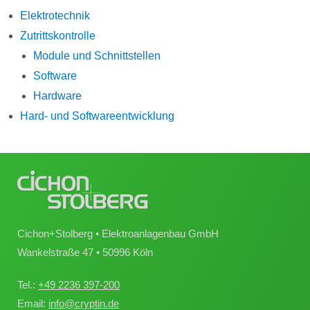
Elektrotechnik
Zutrittskontrolle
Module und Schnittstellen
Software
Hardware
Hard- und Softwareentwicklung
Cichon+Stolberg • Elektroanlagenbau GmbH
Wankelstraße 47 • 50996 Köln
Tel.:
+49 2236 397-200
Email:
info@cryptin.de